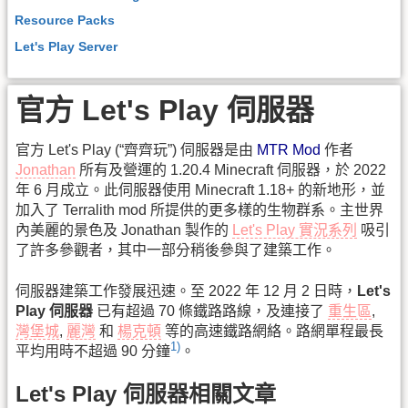
Resource Packs
Let's Play Server
官方 Let's Play 伺服器
官方 Let's Play (“齊齊玩”) 伺服器是由
MTR Mod
作者
Jonathan
所有及營運的 1.20.4 Minecraft 伺服器，於 2022
年 6 月成立。此伺服器使用 Minecraft 1.18+ 的新地形，並
加入了 Terralith mod 所提供的更多樣的生物群系。主世界
內美麗的景色及 Jonathan 製作的
Let's Play 實況系列
吸引
了許多參觀者，其中一部分稍後參與了建築工作。
伺服器建築工作發展迅速。至 2022 年 12 月 2 日時，
Let's
Play 伺服器
已有超過 70 條鐵路路線，及連接了
重生區
,
灣堡城
,
麗灣
和
楊克頓
等的高速鐵路網絡。路網單程最長
1)
平均用時不超過 90 分鐘
。
Let's Play 伺服器相關文章