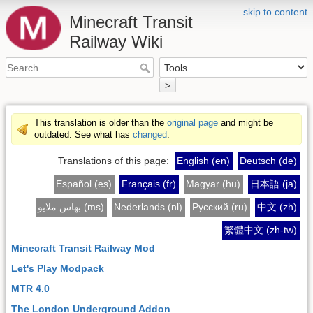
skip to content
Minecraft Transit
Railway Wiki
>
This translation is older than the
original page
and might be
outdated. See what has
changed
.
Translations of this page:
English (en)
Deutsch (de)
Español (es)
Français (fr)
Magyar (hu)
日本語 (ja)
بهاس ملايو (ms)
Nederlands (nl)
Русский (ru)
中文 (zh)
繁體中文 (zh-tw)
Minecraft Transit Railway Mod
Let's Play Modpack
MTR 4.0
The London Underground Addon