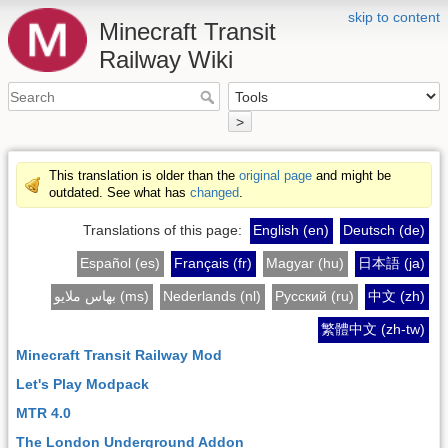
skip to content
Minecraft Transit
Railway Wiki
>
This translation is older than the
original page
and might be
outdated. See what has
changed
.
Translations of this page:
English (en)
Deutsch (de)
Español (es)
Français (fr)
Magyar (hu)
日本語 (ja)
بهاس ملايو (ms)
Nederlands (nl)
Русский (ru)
中文 (zh)
繁體中文 (zh-tw)
Minecraft Transit Railway Mod
Let's Play Modpack
MTR 4.0
The London Underground Addon