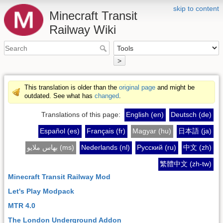
skip to content
Minecraft Transit
Railway Wiki
>
This translation is older than the
original page
and might be
outdated. See what has
changed
.
Translations of this page:
English (en)
Deutsch (de)
Español (es)
Français (fr)
Magyar (hu)
日本語 (ja)
بهاس ملايو (ms)
Nederlands (nl)
Русский (ru)
中文 (zh)
繁體中文 (zh-tw)
Minecraft Transit Railway Mod
Let's Play Modpack
MTR 4.0
The London Underground Addon